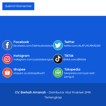
Facebook
Twitter
facebook.com/Distributoralatukur
twitter.com/ALATUKURKADAR
Instagram
TikTok
instagram.com/jualalatpengukurmurah/
tiktok.com/@tiktok
Shopee
Tokopedia
shopee.co.id/drajatkuat1
tokopedia.com/jual-alat-
penguk
CV. Berkah Amanah
- Distributor Alat Praktek SMK
Terlengkap