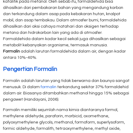
katalitik pada metanol. Oleh sebab itu, formaldehida bisa
dihasilkan dari pembakaran bahan yang mengandung karbon
dan terkandung dalam asap pada kebakaran hutan, knalpot
mobil, dan asap tembakau. Dalam atmosfer bumi, formaldehida
dihasilkan dari aksi cahaya matahari dan oksigen terhadap
metana dan hidrokarbon lain yang ada di atmosfer.
Formaldehida dalam kadar kecil sekali juga dihasilkan sebagai
metabolit kebanyakan organisme, termasuk manusia.
Formalin
adalah larutan formaldehida dalam air, dengan kadar
antara 10%-40%.
Pengertian Formalin
Formalin adalah larutan yang tidak berwarna dan baunya sangat
menusuk. Di dalam
formalin
terkandung sekitar 37% formaldehid
dalam air. Biasanya ditambahkan methanol hingga 15% sebagai
pengawet (Handayani, 2006).
Formalin memiliki sejumlah nama kimia diantaranya formol,
methylene aldehyde, paraforin, morbicid, oxomethane,
polyoxymethylene glycols, methanol, formoform, superlysoform,
formic aldehyde, formalith, tetraoxymethylene, methyl oxide,