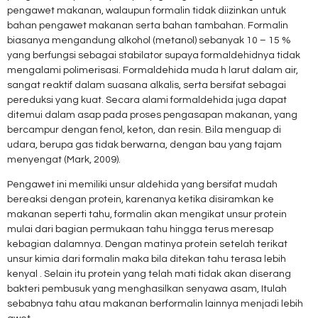
pengawet makanan, walaupun formalin tidak diizinkan untuk
bahan pengawet makanan serta bahan tambahan. Formalin
biasanya mengandung alkohol (metanol) sebanyak 10 – 15 %
yang berfungsi sebagai stabilator supaya formaldehidnya tidak
mengalami polimerisasi. Formaldehida muda h larut dalam air,
sangat reaktif dalam suasana alkalis, serta bersifat sebagai
pereduksi yang kuat. Secara alami formaldehida juga dapat
ditemui dalam asap pada proses pengasapan makanan, yang
bercampur dengan fenol, keton, dan resin. Bila menguap di
udara, berupa gas tidak berwarna, dengan bau yang tajam
menyengat (Mark, 2009).
Pengawet ini memiliki unsur aldehida yang bersifat mudah
bereaksi dengan protein, karenanya ketika disiramkan ke
makanan seperti tahu, formalin akan mengikat unsur protein
mulai dari bagian permukaan tahu hingga terus meresap
kebagian dalamnya. Dengan matinya protein setelah terikat
unsur kimia dari formalin maka bila ditekan tahu terasa lebih
kenyal . Selain itu protein yang telah mati tidak akan diserang
bakteri pembusuk yang menghasilkan senyawa asam, Itulah
sebabnya tahu atau makanan berformalin lainnya menjadi lebih