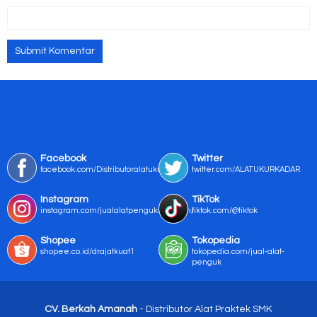
Facebook
Twitter
facebook.com/Distributoralatukur
twitter.com/ALATUKURKADAR
Instagram
TikTok
instagram.com/jualalatpengukurmurah/
tiktok.com/@tiktok
Shopee
Tokopedia
shopee.co.id/drajatkuat1
tokopedia.com/jual-alat-
penguk
CV. Berkah Amanah
- Distributor Alat Praktek SMK