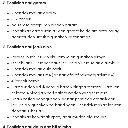
2. Pestisida dari garam
2 sendok makan garam.
3,5 liter air.
Aduk rata campuran air dan garam.
Pindahkan campuran air dan garam ke dalam botol spray
agar mudah untuk digunakan ke tanaman.
3. Pestisida dari jeruk nipis
Peras 5 buah jeruk nipis, kemudian gunakan airnya.
Bersihkan 20 lembar daun jeruk nipis, kemudian ditumbuk.
3 sendok makan gula pasir.
2 sendok makan EM4 (larutan efektif mikroorganisme 4).
4 liter air bersih.
Campur dan aduk semua bahan hingga merata. Diamkan
selama 4 hingga 5 hari dalam wadah yang tertutup.
Untuk setiap penggunaan larutan pestisida organik dari
jeruk nipis, gunakan perbandingan 2 sendok makan larutan
dengan 1 liter air.
Pindahkan ke wadah spray agar mudah digunakan.
4. Pestisida dari daun dan biji mimba