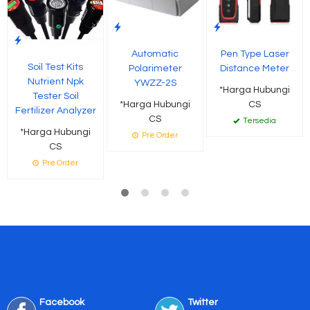
Automatic
Pen Type Laser
Soil Test Kits
Polarimeter
Distance Meter
Nutrient Npk
YWZZ-2S
*Harga Hubungi
Tester Soil
*Harga Hubungi
CS
Fertilizer Analyzer
CS
Tersedia
*Harga Hubungi
Pre Order
CS
Pre Order
Facebook
Twitter