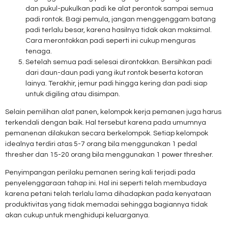
dan pukul-pukulkan padi ke alat perontok sampai semua
padi rontok. Bagi pemula, jangan menggenggam batang
padi terlalu besar, karena hasilnya tidak akan maksimal.
Cara merontokkan padi seperti ini cukup menguras
tenaga.
Setelah semua padi selesai dirontokkan. Bersihkan padi
dari daun-daun padi yang ikut rontok beserta kotoran
lainya. Terakhir, jemur padi hingga kering dan padi siap
untuk digiling atau disimpan.
Selain pemilihan alat panen, kelompok kerja pemanen juga harus
terkendali dengan baik. Hal tersebut karena pada umumnya
pemanenan dilakukan secara berkelompok. Setiap kelompok
idealnya terdiri atas 5-7 orang bila menggunakan 1 pedal
thresher dan 15-20 orang bila menggunakan 1 power thresher.
Penyimpangan perilaku pemanen sering kali terjadi pada
penyelenggaraan tahap ini. Hal ini seperti telah membudaya
karena petani telah terlalu lama dihadapkan pada kenyataan
produktivitas yang tidak memadai sehingga bagiannya tidak
akan cukup untuk menghidupi keluarganya.