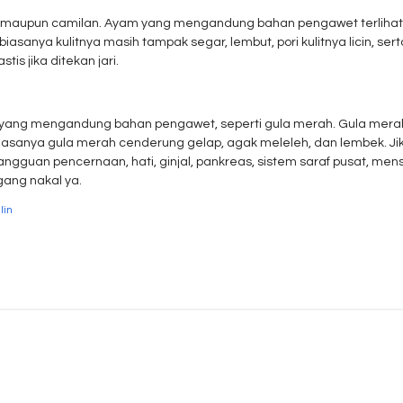
k maupun camilan. Ayam yang mengandung bahan pengawet terlihat le
sanya kulitnya masih tampak segar, lembut, pori kulitnya licin, sert
stis jika ditekan jari.
 yang mengandung bahan pengawet, seperti gula merah. Gula mer
 Biasanya gula merah cenderung gelap, agak meleleh, dan lembek. J
gangguan pencernaan, hati, ginjal, pankreas, sistem saraf pusat, me
gang nakal ya.
lin