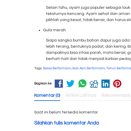
Selain tahu, ayam juga populer sebagai lau
teksturnya kencang. Ayam sehat dan aman bia
pilihlah yang kesat, tidak berair, dan harus ela
Gula merah
Siapa sangka bumbu bahan dapur juga ada
lebih terang, bentuknya padat, dan kering.
dampaknya bisa iritasi parah, mata berair, 
berhati-hati dan tidak menjadi korban peda
Tags:
Bakso Berformalin
,
Ikan Asin Berformalin
,
Tahun Berforma
Bagikan ke
Komentar (0)
Artikel Lainnya
Rekomendasi
Saat ini belum tersedia komentar.
Silahkan tulis komentar Anda