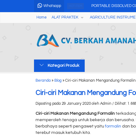
Whatsapp
PORTABLE DISSOLVED 
HOT ITEM
Home
ALAT PRAKTEK
AGRICULTURE INSTRUME
Automatic Digital Melting 
Multi Gas Detector PGM-
Wireless Professional We
ORP Meter Tahan Air OR
Kategori Produk
Professional Single Angl
Alat Pengukur Kelembaba
Beranda
»
Blog
»
Ciri-ciri Makanan Mengandung Formalin
Alat Uji Formalin Pada 
Ciri-ciri Makanan Mengandung Fo
Diposting pada 29 January 2020 oleh Admin / Dilihat: 1.668
Ciri-ciri Makanan Mengandung Formalin
terkadang
memperoleh tenaga untuk bekerja dan berusaha
berbahaya seperti pengawet yaitu
formalin
dan bor
terebut masuk ketubuh kita.