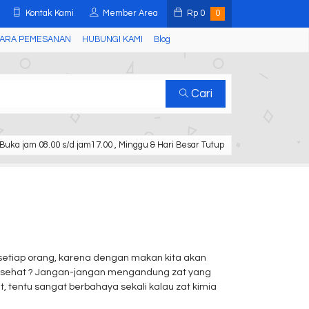
Kontak Kami
Member Area
Rp
0
0
ARA PEMESANAN
HUBUNGI KAMI
Blog
Cari
Buka jam 08.00 s/d jam17.00 , Minggu & Hari Besar Tutup
etiap orang, karena dengan makan kita akan
 sehat ? Jangan-jangan mengandung zat yang
, tentu sangat berbahaya sekali kalau zat kimia