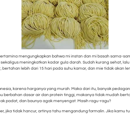
i RS Pertamina mengungkapkan bahwa mi instan dan mi basah sama
p sekaligus meningkatkan kadar gula darah. Sudah kurang sehat, lal
bertahan lebih dari 15 hari pada suhu kamar, dan mie tidak akan le
Indonesia, karena harganya yang murah. Maka dari itu, banyak peda
u berbahan dasar air dan protein tinggi, makanya tidak mudah ber
 tidak padat, dan baunya agak menyengat. Masih ragu-ragu?
r, jika tidak hancur, artinya tahu mengandung formalin. Jika kamu t