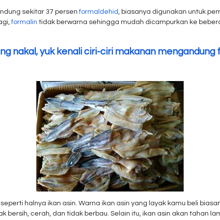
dung sekitar 37 persen
formaldehid
, biasanya digunakan untuk pe
agi,
formalin
tidak berwarna sehingga mudah dicampurkan ke beberap
g nakal, yuk kenali ciri-ciri makanan mengandung f
seperti halnya ikan asin. Warna ikan asin yang layak kamu beli bias
ersih, cerah, dan tidak berbau. Selain itu, ikan asin akan tahan l