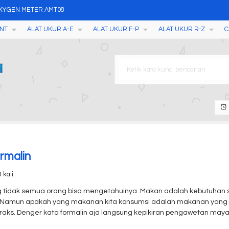
OXYGEN METER AMT08
NT
ALAT UKUR A-E
ALAT UKUR F-P
ALAT UKUR R-Z
C
Point Tester with Printe
2400
ather Station with RCC Clo
P-200
es Gloss meter AMN51
n Tembakau, Kayu, Kertas, P
Makanan Formaldehyde Detect
rmalin
 kali
 tidak semua orang bisa mengetahuinya. Makan adalah kebutuhan s
. Namun apakah yang makanan kita konsumsi adalah makanan yang
aks. Denger kata formalin aja langsung kepikiran pengawetan mayat