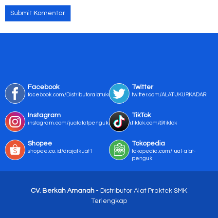
Facebook
Twitter
facebook.com/Distributoralatukur
twitter.com/ALATUKURKADAR
Instagram
TikTok
instagram.com/jualalatpengukurmurah/
tiktok.com/@tiktok
Shopee
Tokopedia
shopee.co.id/drajatkuat1
tokopedia.com/jual-alat-
penguk
CV. Berkah Amanah
- Distributor Alat Praktek SMK
Terlengkap