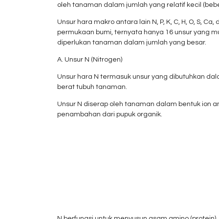
oleh tanaman dalam jumlah yang relatif kecil (bebe
Unsur hara makro antara lain N, P, K, C, H, O, S, C
permukaan bumi, ternyata hanya 16 unsur yang mut
diperlukan tanaman dalam jumlah yang besar.
A. Unsur N (Nitrogen)
Unsur hara N termasuk unsur yang dibutuhkan dal
berat tubuh tanaman.
Unsur N diserap oleh tanaman dalam bentuk ion am
penambahan dari pupuk organik.
N berfungsi untuk menyusun asam amino (protein)