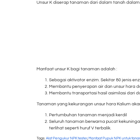
Unsur K diserap tanaman dari dalam tanah dalam b
Manfaat unsur K bagi tanaman adalah :
Sebagai aktivator enzim. Sekitar 80 jenis e
Membantu penyerapan air dan unsur hara d
Membantu transportasi hasil asimilasi dari 
Tanaman yang kekurangan unsur hara Kalium akan 
Pertumbuhan tanaman menjadi kerdil
Seluruh tanaman berwarna pucat kekuningan 
terlihat seperti huruf V terbalik.
Tags:
Alat Pengukur NPK tester
,
Manfaat Pupuk NPK untuk tan