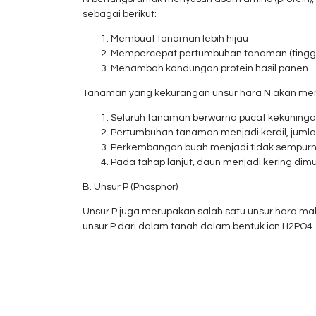
sebagai berikut:
Membuat tanaman lebih hijau
Mempercepat pertumbuhan tanaman (tinggi,
Menambah kandungan protein hasil panen.
Tanaman yang kekurangan unsur hara N akan menu
Seluruh tanaman berwarna pucat kekuningan (
Pertumbuhan tanaman menjadi kerdil, jumla
Perkembangan buah menjadi tidak sempurna
Pada tahap lanjut, daun menjadi kering dim
B. Unsur P (Phosphor)
Unsur P juga merupakan salah satu unsur hara m
unsur P dari dalam tanah dalam bentuk ion H2PO4-