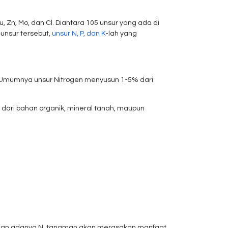
u, Zn, Mo, dan Cl. Diantara 105 unsur yang ada di
unsur tersebut,
unsur N, P, dan K
-lah yang
. Umumnya unsur Nitrogen menyusun 1-5% dari
 dari bahan organik, mineral tanah, maupun
dengan adanya N, tanaman akan merasakan manfaat