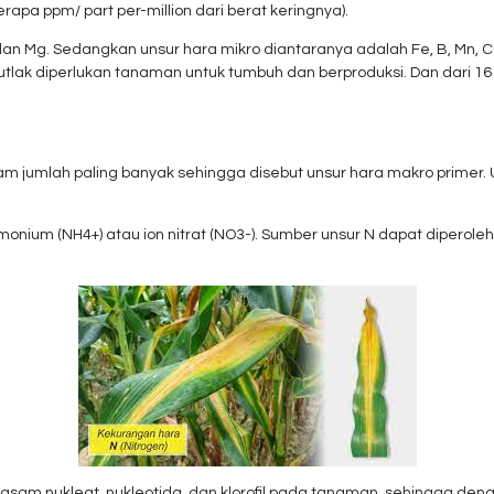
rapa ppm/ part per-million dari berat keringnya).
a, dan Mg. Sedangkan unsur hara mikro diantaranya adalah Fe, B, Mn, C
lak diperlukan tanaman untuk tumbuh dan berproduksi. Dan dari 16 
am jumlah paling banyak sehingga disebut unsur hara makro primer
onium (NH4+) atau ion nitrat (NO3-). Sumber unsur N dapat diperoleh
, asam nukleat, nukleotida, dan klorofil pada tanaman, sehingga 