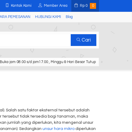
Kontak Kami
Member Area
Rp
0
0
ARA PEMESANAN
HUBUNGI KAMI
Blog
Cari
Buka jam 08.00 s/d jam17.00 , Minggu & Hari Besar Tutup
al). Salah satu faktor eksternal tersebut adalah
 tersebut tidak tersedia bagi tanaman, maka
n jumlah yang diperlukan, kita mengenal unsur
h tanaman). Sedangkan
unsur hara mikro
diperlukan