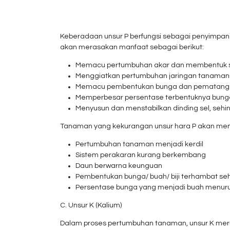
Keberadaan unsur P berfungsi sebagai penyimpan
akan merasakan manfaat sebagai berikut:
Memacu pertumbuhan akar dan membentuk si
Menggiatkan pertumbuhan jaringan tanaman
Memacu pembentukan bunga dan pematangan
Memperbesar persentase terbentuknya bung
Menyusun dan menstabilkan dinding sel, se
Tanaman yang kekurangan unsur hara P akan menu
Pertumbuhan tanaman menjadi kerdil
Sistem perakaran kurang berkembang
Daun berwarna keunguan
Pembentukan bunga/ buah/ biji terhambat se
Persentase bunga yang menjadi buah menuru
C. Unsur K (Kalium)
Dalam proses pertumbuhan tanaman, unsur K merup