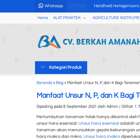
Whatsapp
Handheld Homogenizers
HOT ITEM
Home
ALAT PRAKTEK
AGRICULTURE INSTRUME
Grains Moisture Meter W
Wireless Professional We
Soil Compaction Meter TJ
Alat Penguji Penyakit T
Kategori Produk
Automatic Polarimeter 
Portable ATP Hygiene Hy
Beranda
»
Blog
»
Manfaat Unsur N, P, dan K Bagi Tanama
Halogen Leakage Detect
Manfaat Unsur N, P, dan K Bagi
Diposting pada 8 September 2021 oleh Admin / Dilihat: 1.7
Pertumbuhan tanaman tidak hanya dikontrol oleh fakt
unsur hara esensial.
Unsur hara esensial
adalah un
tanaman akan menunjukkan gejala kekurangan uns
hara makro dan mikro.
Unsur hara makro
diperluka