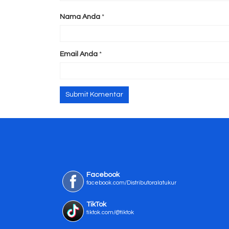
Nama Anda
*
Email Anda
*
Facebook
facebook.com/Distributoralatukur
TikTok
tiktok.com/@tiktok