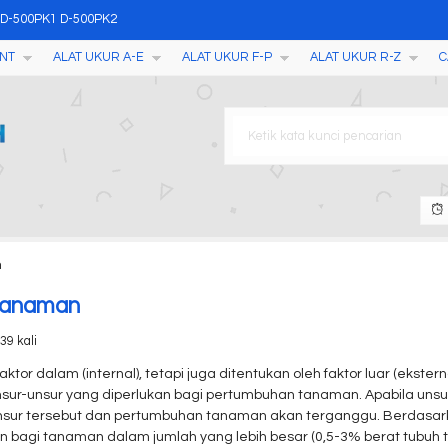
 D-500PK1 D-500PK2
NT
ALAT UKUR A-E
ALAT UKUR F-P
ALAT UKUR R-Z
C
ILE 55
ather Station with WIFI an
SD
anaman
YWZZ-2S
giena Monitoring System EnS
n
or HLD-200+
 Tanaman
39 kali
or dalam (internal), tetapi juga ditentukan oleh faktor luar (ekstern
sur-unsur yang diperlukan bagi pertumbuhan tanaman. Apabila unsur
ur tersebut dan pertumbuhan tanaman akan terganggu. Berdasarka
n bagi tanaman dalam jumlah yang lebih besar (0,5-3% berat tubu