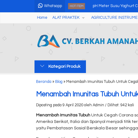
Whatsapp
pH Meter Susu Yoghurt 
HOT ITEM
Home
ALAT PRAKTEK
AGRICULTURE INSTRUME
Analytical Balance Intern
Biochemical Oxygen De
Leeb Hardness Tester 
Spad 502 Plus Chlorophyl
Kategori Produk
Alat Pengukur Kelembab
Small Electric Laboratory
Beranda
»
Blog
»
Menambah Imunitas Tubuh Untuk Cega
Grains Moisture Meter W
Menambah Imunitas Tubuh Untu
Diposting pada 9 April 2020 oleh Admin / Dilihat: 942 kali
Menambah Imunitas Tubuh
Untuk Cegah Corona san
Amerika Serikat, Italia dan Spanyol menjadi titik
yaitu Pembatasan Sosial Berskala Besar sehingga 