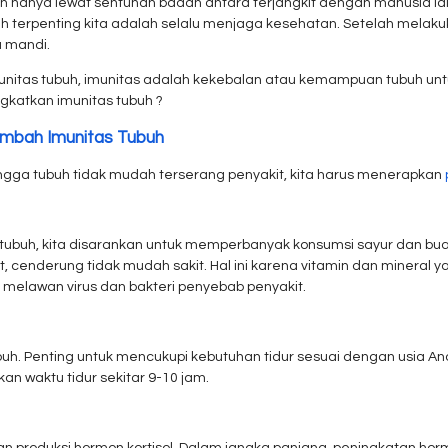
 hanya lewat sentuhan badan antara terjangkit dengan manusia lain
ah terpenting kita adalah selalu menjaga kesehatan. Setelah melaku
u mandi.
unitas tubuh, imunitas adalah kekebalan atau kemampuan tubuh un
gkatkan imunitas tubuh ?
mbah Imunitas Tubuh
ingga tubuh tidak mudah terserang penyakit, kita harus menerapkan
ubuh, kita disarankan untuk memperbanyak konsumsi sayur dan bua
 cenderung tidak mudah sakit. Hal ini karena vitamin dan minera
melawan virus dan bakteri penyebab penyakit.
ubuh. Penting untuk mencukupi kebutuhan tidur sesuai dengan usi
an waktu tidur sekitar 9-10 jam.