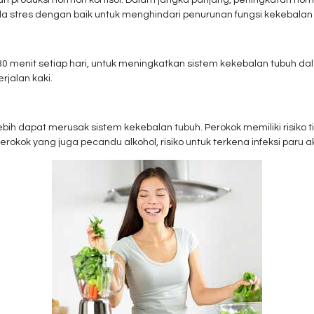
kan produksi hormon kortisol. Dalam jangka panjang, peningkatan ho
la stres dengan baik untuk menghindari penurunan fungsi kekebalan 
30 menit setiap hari, untuk meningkatkan sistem kekebalan tubuh da
jalan kaki.
bih dapat merusak sistem kekebalan tubuh. Perokok memiliki risiko ti
rokok yang juga pecandu alkohol, risiko untuk terkena infeksi paru 