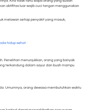
nya. Kita tidak tahu siapa orang yang sudah
kan aktifitas luar wajib cuci tangan menggunakan
tuk melawan setiap penyakit yang masuk,
pola hidup sehat
:
h. Penelitian menunjukkan, orang yang banyak
l yang terkandung dalam sayur dan buah mampu
a Anda. Umumnya, orang dewasa membutuhkan waktu