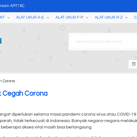
Cream AMT16C
NT
ALAT UKUR A-E
ALAT UKUR F-P
ALAT UKUR R-Z
C
al Calibration A006-T
mand BOD Meter
AMT67D AMT67DL
l Meter
an Busa MC-7825F
 Thresher
h Corona
ILE 55
k Cegah Corona
gat diperlukan selama masa pandemi corona virus atau COVID-19 m
 terparah, tidak terkecuali di Indonesia. Banyak negara-negara mela
beberapa akses vital masih bisa berlangsung.