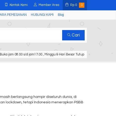
Kontak Kami
Member Area
Rp
0
0
ARA PEMESANAN
HUBUNGI KAMI
Blog
Cari
Buka jam 08.00 s/d jam17.00 , Minggu & Hari Besar Tutup
asih berlangsung hampir diseluruh dunia, di
kukan lockdown, tetapi Indonesia menerapkan PSBB