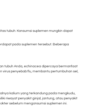
itas tubuh. Konsumsi suplemen mungkin dapat
erdapat pada suplemen tersebut. Beberapa
n tubuh Anda, echinacea dipercaya bermanfaat
wan virus penyebab flu, membantu pertumbuhan sel,
salnya kalium yang terkandung pada mengkudu,
riwayat penyakit ginjal, jantung, atau penyakit
dokter sebelum mengonsumsi suplemen ini.