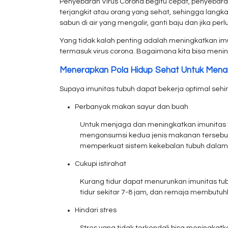
Penyebaran Virus Corona begitu cepat, penyebaran
terjangkit atau orang yang sehat, sehingga langk
sabun di air yang mengalir, ganti baju dan jika perl
Yang tidak kalah penting adalah meningkatkan im
termasuk virus corona. Bagaimana kita bisa menin
Menerapkan Pola Hidup Sehat Untuk Mena
Supaya imunitas tubuh dapat bekerja optimal seh
Perbanyak makan sayur dan buah
Untuk menjaga dan meningkatkan imunitas t
mengonsumsi kedua jenis makanan tersebut,
memperkuat sistem kekebalan tubuh dalam 
Cukupi istirahat
Kurang tidur dapat menurunkan imunitas t
tidur sekitar 7-8 jam, dan remaja membutuhk
Hindari stres