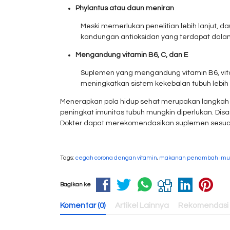
Phylantus atau daun meniran
Meski memerlukan penelitian lebih lanjut
kandungan antioksidan yang terdapat dala
Mengandung vitamin B6, C, dan E
Suplemen yang mengandung vitamin B6, vitam
meningkatkan sistem kekebalan tubuh lebih 
Menerapkan pola hidup sehat merupakan langkah 
peningkat imunitas tubuh mungkin diperlukan. Dis
Dokter dapat merekomendasikan suplemen sesuai 
Tags:
cegah corona dengan vitamin
,
makanan penambah imun
Bagikan ke
Komentar (0)
Artikel Lainnya
Rekomendasi