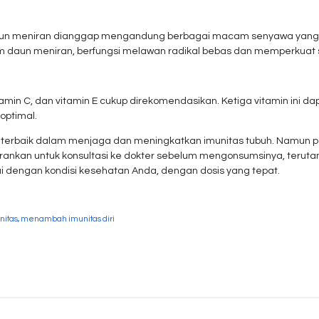
, daun meniran dianggap mengandung berbagai macam senyawa yang 
m daun meniran, berfungsi melawan radikal bebas dan memperkuat s
in C, dan vitamin E cukup direkomendasikan. Ketiga vitamin ini d
optimal.
terbaik dalam menjaga dan meningkatkan imunitas tubuh. Namun p
arankan untuk konsultasi ke dokter sebelum mengonsumsinya, terutama
dengan kondisi kesehatan Anda, dengan dosis yang tepat.
itas
,
menambah imunitas diri