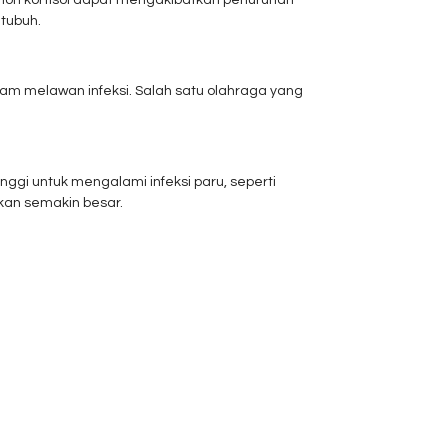
rmon kortisol dapat mengakibatkan penurunan
tubuh.
lam melawan infeksi. Salah satu olahraga yang
nggi untuk mengalami infeksi paru, seperti
akan semakin besar.