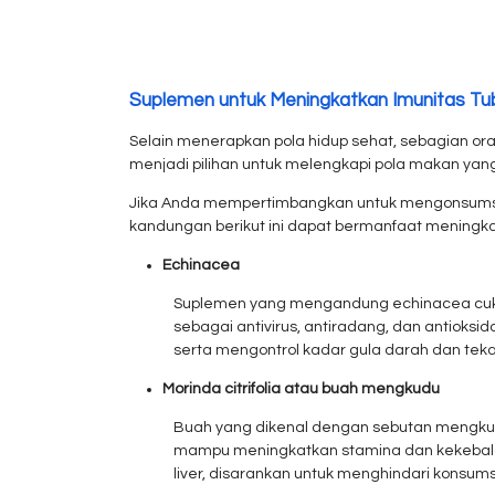
Suplemen untuk Meningkatkan Imunitas Tu
Selain menerapkan pola hidup sehat, sebagian o
menjadi pilihan untuk melengkapi pola makan yang 
Jika Anda mempertimbangkan untuk mengonsumsi 
kandungan berikut ini dapat bermanfaat meningka
Echinacea
Suplemen yang mengandung echinacea cuku
sebagai antivirus, antiradang, dan antioksi
serta mengontrol kadar gula darah dan tek
Morinda citrifolia atau buah mengkudu
Buah yang dikenal dengan sebutan mengkud
mampu meningkatkan stamina dan kekebalan t
liver, disarankan untuk menghindari konsu