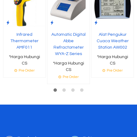
Infrared
Automatic Digital
Alat Pengukur
Thermometer
Abbe
Cuaca Weather
AMF011
Refractometer
Station AW002
WYA-Z Series
*Harga Hubungi
*Harga Hubungi
CS
*Harga Hubungi
CS
CS
Pre Order
Pre Order
Pre Order