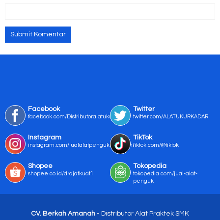
Facebook
Twitter
facebook.com/Distributoralatukur
twitter.com/ALATUKURKADAR
Instagram
TikTok
instagram.com/jualalatpengukurmurah/
tiktok.com/@tiktok
Shopee
Tokopedia
shopee.co.id/drajatkuat1
tokopedia.com/jual-alat-
penguk
CV. Berkah Amanah
- Distributor Alat Praktek SMK