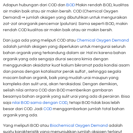
Adapun hubungan dari COD dan
BOD
Makin rendah BOD, kualitas
air makin baik atau air makin bersih. COD (Chemical Oxygen
Demand) ⇒ jumlah oksigen yang dibutuhkan untuk menguraikan
zat-zat anorganik pencemar (polutan). Sama seperti BOD, makin
rendah COD kualitas air makin baik atau air makin bersih.
Dan juga ada yang meliputi COD atau
Chemical Oxygen Demand
adalah jumlah oksigen yang diperlukan untuk mengurai seluruh
bahan organik yang terkandung dalam air. Hal ini karena bahan
organik yang ada sengaja diurai secara kimia dengan
menggunakan oksidator kuat kalium bikromat pada kondisi asam
dan panas dengan katalisator perak sulfat , sehingga segala
macam bahan organik, baik yang mudah urai maupun yang
kompleks dan sulit urai, akan teroksidasi. Dengan demikian,
selisih nilai antara COD dan BOD memberikan gambaran
besarnya bahan organik yang sulit urai yang ada di perairan. Bisa
saja
nilai BOD sama dengan COD
, tetapi BOD tidak bias lebih
besar dari COD. Jadi
COD
menggambarkan jumlah total bahan
organik yang ada.
Yang meliputi BOD atau
Biochemical Oxygen Demand
adalah
suatu karakteristik yang menunjukkan jumlah oksigen terlarut