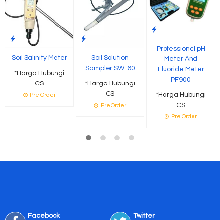
Professional pH
Soil Salinity Meter
Soil Solution
Meter And
Sampler SW-60
Fluoride Meter
*Harga Hubungi
PF900
CS
*Harga Hubungi
CS
*Harga Hubungi
Pre Order
CS
Pre Order
Pre Order
Facebook
Twitter