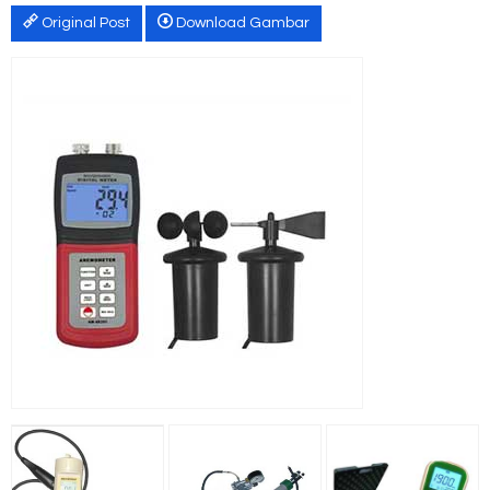
Original Post
Download Gambar