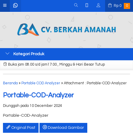
Rp
0
0
Kategori Produk
Buka jam 08.00 s/d jam17.00 , Minggu & Hari Besar Tutup
Beranda
»
Portable COD Analyzer
» Attachment : Portable-COD-Analyzer
Portable-COD-Analyzer
Diunggah pada 10 December 2024
Portable-COD-Analyzer
Original Post
Download Gambar