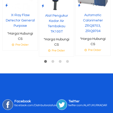
X-Ray Flaw
Automatic
Alat Pengukur
Detector General
Calorimeter
Kadar Air
Purpose
ZRQ9703,
Tembakau
ZRQ9704
TK100T
*Harga Hubungi
CS
*Harga Hubungi
*Harga Hubungi
CS
CS
Pre Order
Pre Order
Pre Order
Facebook
Twitter
facebook.com/Distributoralatukur
twitter.com/ALATUKURKADAR