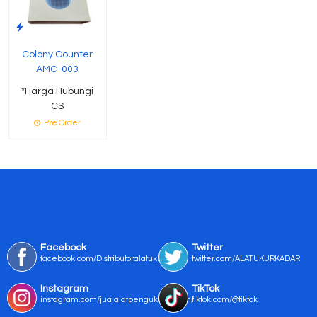
Colony Counter
AMC-003
*Harga Hubungi
CS
Pre Order
Facebook
Twitter
facebook.com/Distributoralatukur
twitter.com/ALATUKURKADAR
Instagram
TikTok
instagram.com/jualalatpengukurmurah/
tiktok.com/@tiktok