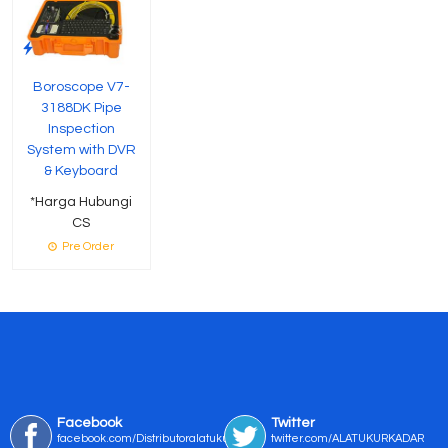
Boroscope V7-
3188DK Pipe
Inspection
System with DVR
& Keyboard
*Harga Hubungi
CS
Pre Order
Facebook
Twitter
facebook.com/Distributoralatukur
twitter.com/ALATUKURKADAR