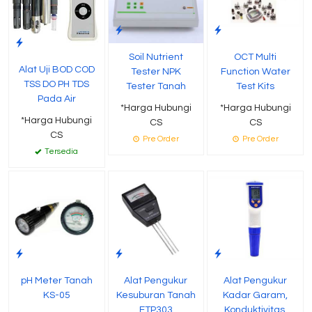
Soil Nutrient
OCT Multi
Alat Uji BOD COD
Tester NPK
Function Water
TSS DO PH TDS
Tester Tanah
Test Kits
Pada Air
*Harga Hubungi
*Harga Hubungi
*Harga Hubungi
CS
CS
CS
Pre Order
Pre Order
Tersedia
pH Meter Tanah
Alat Pengukur
Alat Pengukur
KS-05
Kesuburan Tanah
Kadar Garam,
ETP303
Konduktivitas,