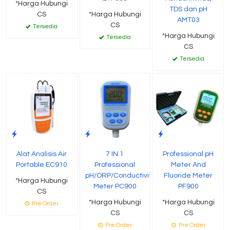
*Harga Hubungi
TDS dan pH
CS
*Harga Hubungi
AMT03
CS
Tersedia
*Harga Hubungi
Tersedia
CS
Tersedia
Alat Analisis Air
7 IN 1
Professional pH
Portable EC910
Professional
Meter And
pH/ORP/Conductivity/TDS/Temp
Fluoride Meter
*Harga Hubungi
Meter PC900
PF900
CS
*Harga Hubungi
*Harga Hubungi
Pre Order
CS
CS
Pre Order
Pre Order