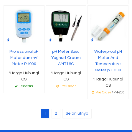
Professional pH
pH Meter Susu
Waterproof pH
Meter dan mV
Yoghurt Cream
Meter And
Meter PH900
AMT16C
Temperature
Meter pH-200
*Harga Hubungi
*Harga Hubungi
CS
CS
*Harga Hubungi
CS
Tersedia
Pre Order
Pre Order
/ PH-200
1
2
Selanjutnya