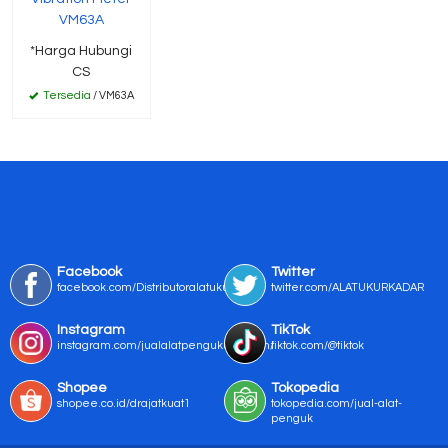
VM63A
*Harga Hubungi
CS
Tersedia
/ VM63A
Facebook
Twitter
facebook.com/Distributoralatukur
twitter.com/ALATUKURKADAR
Instagram
TikTok
instagram.com/jualalatpengukurmurah/
tiktok.com/@tiktok
Shopee
Tokopedia
shopee.co.id/drajatkuat1
tokopedia.com/jual-alat-
penguk