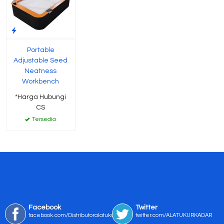
Portable
Adjustable Seed
Neatness
Workbench
*Harga Hubungi
CS
Tersedia
Facebook
Twitter
facebook.com/Distributoralatukur
twitter.com/ALATUKURKADAR