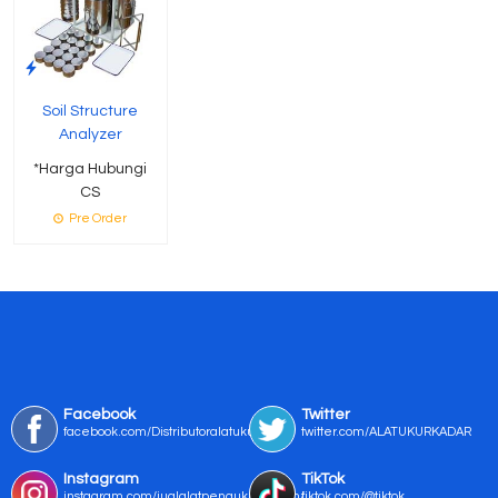
Soil Structure
Analyzer
*Harga Hubungi
CS
Pre Order
Facebook
Twitter
facebook.com/Distributoralatukur
twitter.com/ALATUKURKADAR
Instagram
TikTok
instagram.com/jualalatpengukurmurah/
tiktok.com/@tiktok