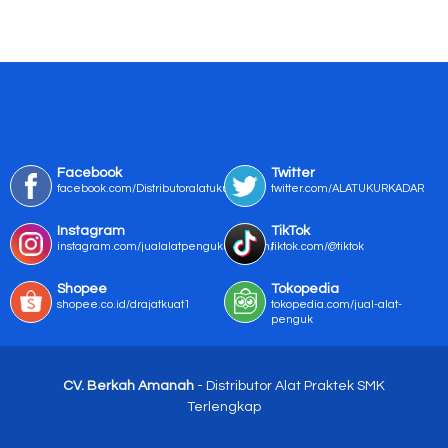
Facebook
Twitter
facebook.com/Distributoralatukur
twitter.com/ALATUKURKADAR
Instagram
TikTok
instagram.com/jualalatpengukurmurah/
tiktok.com/@tiktok
Shopee
Tokopedia
shopee.co.id/drajatkuat1
tokopedia.com/jual-alat-
penguk
CV. Berkah Amanah
- Distributor Alat Praktek SMK
Terlengkap