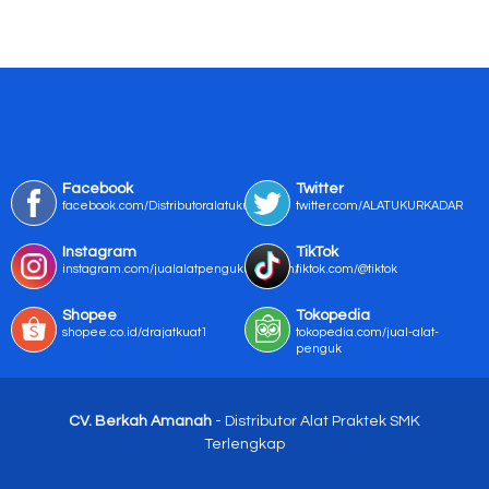
Facebook
Twitter
facebook.com/Distributoralatukur
twitter.com/ALATUKURKADAR
Instagram
TikTok
instagram.com/jualalatpengukurmurah/
tiktok.com/@tiktok
Shopee
Tokopedia
shopee.co.id/drajatkuat1
tokopedia.com/jual-alat-
penguk
CV. Berkah Amanah
- Distributor Alat Praktek SMK
Terlengkap