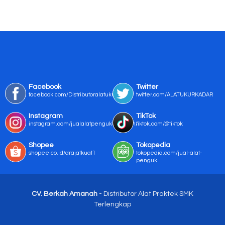
Facebook
Twitter
facebook.com/Distributoralatukur
twitter.com/ALATUKURKADAR
Instagram
TikTok
instagram.com/jualalatpengukurmurah/
tiktok.com/@tiktok
Shopee
Tokopedia
shopee.co.id/drajatkuat1
tokopedia.com/jual-alat-
penguk
CV. Berkah Amanah
- Distributor Alat Praktek SMK
Terlengkap