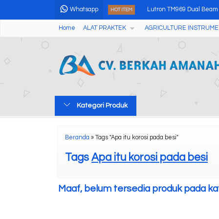
Whatsapp
Lutron TM969 Dual Beam
HOT ITEM
Home
ALAT PRAKTEK
AGRICULTURE INSTRUME
Alat Pengukur Ketebala
Multi Gas Detector BX616
Alat Pengukur Kekerasan 
Alat Pengukur Kadar Air 
Kategori Produk
Lux Meter Alat Penguku
Alat Penguji Kekerasan
Beranda
»
Tags "Apa itu korosi pada besi"
Manual Tablet Hardness 
Tags
Apa itu korosi pada besi
Maaf, belum tersedia produk pada kate