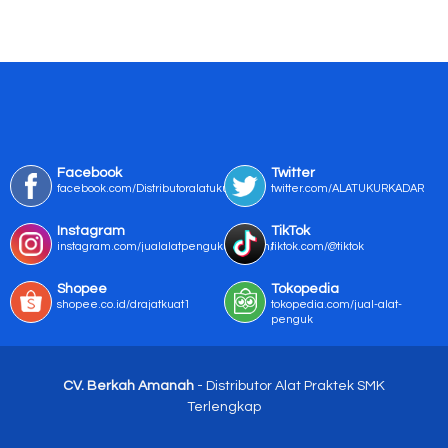
Facebook
Twitter
facebook.com/Distributoralatukur
twitter.com/ALATUKURKADAR
Instagram
TikTok
instagram.com/jualalatpengukurmurah/
tiktok.com/@tiktok
Shopee
Tokopedia
shopee.co.id/drajatkuat1
tokopedia.com/jual-alat-
penguk
CV. Berkah Amanah
- Distributor Alat Praktek SMK
Terlengkap