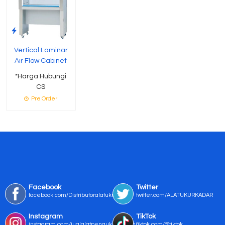
Vertical Laminar
Air Flow Cabinet
*Harga Hubungi
CS
Pre Order
Facebook
Twitter
facebook.com/Distributoralatukur
twitter.com/ALATUKURKADAR
Instagram
TikTok
instagram.com/jualalatpengukurmurah/
tiktok.com/@tiktok