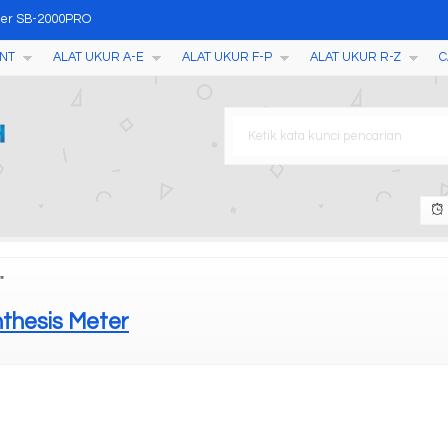
Meter SB-2000PRO
NT
ALAT UKUR A-E
ALAT UKUR F-P
ALAT UKUR R-Z
C
001
apisan Cat CM-8855
n Logam HL200
 EC910
uctivity/TDS/Salinity/Resi
r SPD202/Ex
"
 Tester EXF9600
nthesis Meter