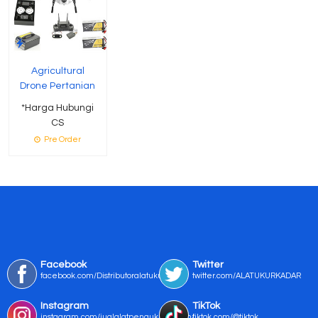
Agricultural
Drone Pertanian
*Harga Hubungi
CS
Pre Order
Facebook
Twitter
facebook.com/Distributoralatukur
twitter.com/ALATUKURKADAR
Instagram
TikTok
instagram.com/jualalatpengukurmurah/
tiktok.com/@tiktok