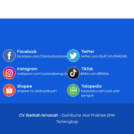
Facebook
Twitter
facebook.com/Distributoralatukur
twitter.com/ALATUKURKADAR
Instagram
TikTok
instagram.com/jualalatpengukurmurah/
tiktok.com/@tiktok
Shopee
Tokopedia
shopee.co.id/drajatkuat1
tokopedia.com/jual-alat-
penguk
CV. Berkah Amanah
- Distributor Alat Praktek SMK
Terlengkap