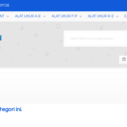
 AMT26
NT
ALAT UKUR A-E
ALAT UKUR F-P
ALAT UKUR R-Z
C
Tester YD-1
 Detector MFD500B
Tester SR1510MF
ter WYA-2S
gori ini.