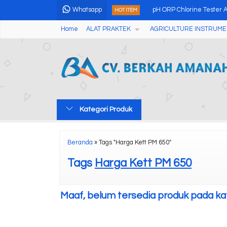
Whatsapp
pH ORP Chlorine Tester
HOT ITEM
Home
ALAT PRAKTEK
AGRICULTURE INSTRUME
Conductivity Tester EC-3
Manual Tablet Hardness 
Portable Ultrasonic Flaw
Memory Foam Hardness 
Kategori Produk
Alat Perangkat Uji Pupuk
Digital Abbe Refractome
Beranda
»
Tags "Harga Kett PM 650"
Dew Point Meter HT-6292
Tags
Harga Kett PM 650
Maaf, belum tersedia produk pada kate