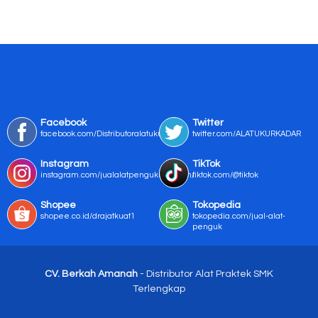
Facebook
Twitter
facebook.com/Distributoralatukur
twitter.com/ALATUKURKADAR
Instagram
TikTok
instagram.com/jualalatpengukurmurah/
tiktok.com/@tiktok
Shopee
Tokopedia
shopee.co.id/drajatkuat1
tokopedia.com/jual-alat-
penguk
CV. Berkah Amanah
- Distributor Alat Praktek SMK
Terlengkap