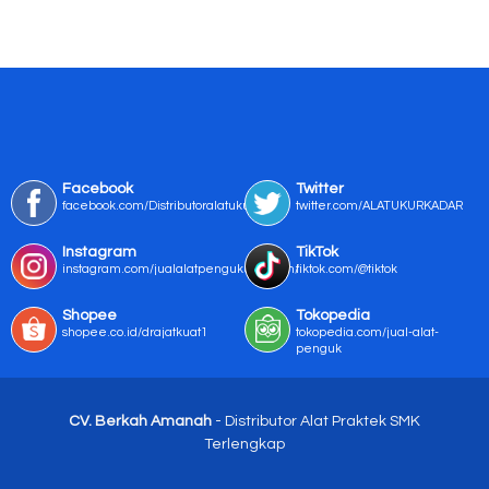
Facebook
Twitter
facebook.com/Distributoralatukur
twitter.com/ALATUKURKADAR
Instagram
TikTok
instagram.com/jualalatpengukurmurah/
tiktok.com/@tiktok
Shopee
Tokopedia
shopee.co.id/drajatkuat1
tokopedia.com/jual-alat-
penguk
CV. Berkah Amanah
- Distributor Alat Praktek SMK
Terlengkap