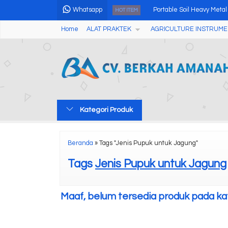
Whatsapp
Portable Soil Heavy Meta
HOT ITEM
Home
ALAT PRAKTEK
AGRICULTURE INSTRUME
Handheld Homogenizers
Handheld Homogenizers 
Refractometer Digital AM
Handheld Homogenizer 
Kategori Produk
Air Quality Meter Partic
High Speed Micro Centri
Beranda
»
Tags "Jenis Pupuk untuk Jagung"
Colony Counter AMC-003
Tags
Jenis Pupuk untuk Jagung
Maaf, belum tersedia produk pada kate