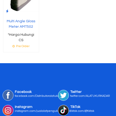
Multi Angle Gloss
Meter AMT502
*Harga Hubungi
CS
Pre Order
Facebook
Twitter
facebook.com/Distributoralatukur
twitter.com/ALATUKURKADAR
Instagram
TikTok
instagram.com/jualalatpengukurmurah/
tiktok.com/@tiktok