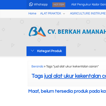
Whatsapp
Alat Pengukur Kadar Gara
HOT ITEM
Home
ALAT PRAKTEK
AGRICULTURE INSTRUME
Automatic Houillon Viscosi
Portable Ultrasonic Flaw
Portable Speedy Grain M
Alat Uji Formalin Pada 
Kategori Produk
Fruit Acidity Meter Pen
Handheld ATP Hygiene M
Beranda
»
Tags "jual alat ukur kekentalan cairan"
Alat Pengukur Kadar Air
Tags
jual alat ukur kekentalan c
Maaf, belum tersedia produk pada kate