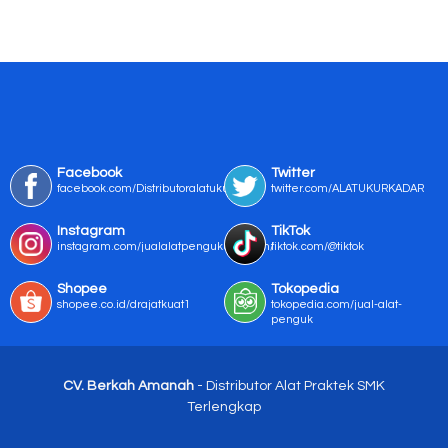
Facebook
Twitter
facebook.com/Distributoralatukur
twitter.com/ALATUKURKADAR
Instagram
TikTok
instagram.com/jualalatpengukurmurah/
tiktok.com/@tiktok
Shopee
Tokopedia
shopee.co.id/drajatkuat1
tokopedia.com/jual-alat-
penguk
CV. Berkah Amanah
- Distributor Alat Praktek SMK
Terlengkap