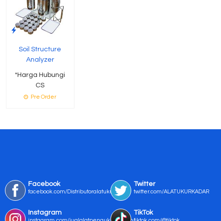
Soil Structure
Analyzer
*Harga Hubungi
CS
Pre Order
Facebook
Twitter
facebook.com/Distributoralatukur
twitter.com/ALATUKURKADAR
Instagram
TikTok
instagram.com/jualalatpengukurmurah/
tiktok.com/@tiktok