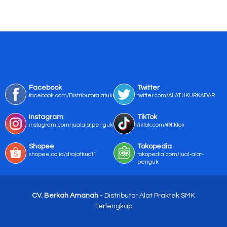
Facebook
Twitter
facebook.com/Distributoralatukur
twitter.com/ALATUKURKADAR
Instagram
TikTok
instagram.com/jualalatpengukurmurah/
tiktok.com/@tiktok
Shopee
Tokopedia
shopee.co.id/drajatkuat1
tokopedia.com/jual-alat-
penguk
CV. Berkah Amanah
- Distributor Alat Praktek SMK
Terlengkap