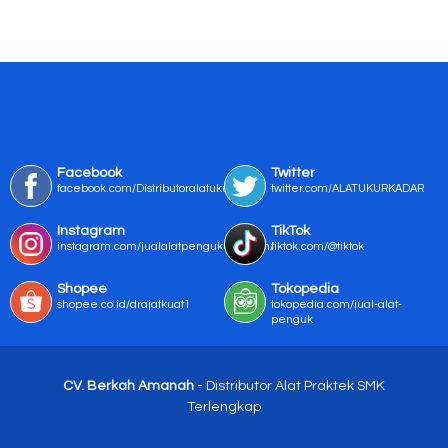
Facebook
Twitter
facebook.com/Distributoralatukur
twitter.com/ALATUKURKADAR
Instagram
TikTok
instagram.com/jualalatpengukurmurah/
tiktok.com/@tiktok
Shopee
Tokopedia
shopee.co.id/drajatkuat1
tokopedia.com/jual-alat-
penguk
CV. Berkah Amanah
- Distributor Alat Praktek SMK
Terlengkap