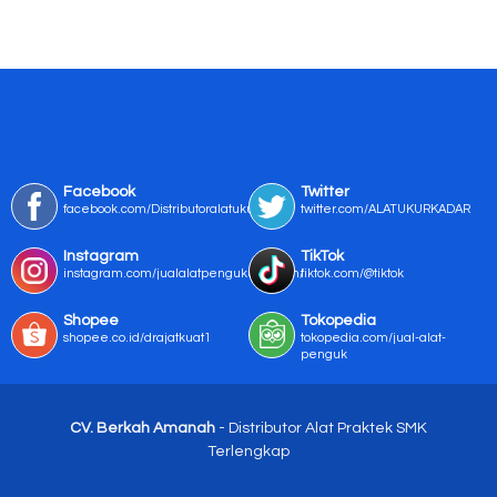
Facebook
Twitter
facebook.com/Distributoralatukur
twitter.com/ALATUKURKADAR
Instagram
TikTok
instagram.com/jualalatpengukurmurah/
tiktok.com/@tiktok
Shopee
Tokopedia
shopee.co.id/drajatkuat1
tokopedia.com/jual-alat-
penguk
CV. Berkah Amanah
- Distributor Alat Praktek SMK
Terlengkap