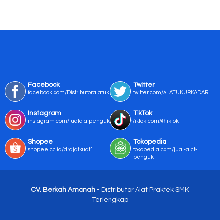
Facebook
Twitter
facebook.com/Distributoralatukur
twitter.com/ALATUKURKADAR
Instagram
TikTok
instagram.com/jualalatpengukurmurah/
tiktok.com/@tiktok
Shopee
Tokopedia
shopee.co.id/drajatkuat1
tokopedia.com/jual-alat-
penguk
CV. Berkah Amanah
- Distributor Alat Praktek SMK
Terlengkap