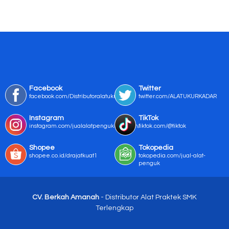
Facebook
Twitter
facebook.com/Distributoralatukur
twitter.com/ALATUKURKADAR
Instagram
TikTok
instagram.com/jualalatpengukurmurah/
tiktok.com/@tiktok
Shopee
Tokopedia
shopee.co.id/drajatkuat1
tokopedia.com/jual-alat-
penguk
CV. Berkah Amanah
- Distributor Alat Praktek SMK
Terlengkap