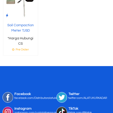
Soil Compaction
Meter TJSD
*Harga Hubungi
CS
Pre Order
Facebook
Twitter
facebook.com/Distributoralatukur
twitter.com/ALATUKURKADAR
Instagram
TikTok
instagram.com/jualalatpengukurmurah/
tiktok.com/@tiktok