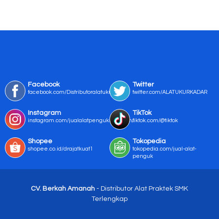
Facebook
Twitter
facebook.com/Distributoralatukur
twitter.com/ALATUKURKADAR
Instagram
TikTok
instagram.com/jualalatpengukurmurah/
tiktok.com/@tiktok
Shopee
Tokopedia
shopee.co.id/drajatkuat1
tokopedia.com/jual-alat-
penguk
CV. Berkah Amanah
- Distributor Alat Praktek SMK
Terlengkap