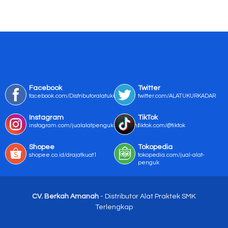
Facebook
Twitter
facebook.com/Distributoralatukur
twitter.com/ALATUKURKADAR
Instagram
TikTok
instagram.com/jualalatpengukurmurah/
tiktok.com/@tiktok
Shopee
Tokopedia
shopee.co.id/drajatkuat1
tokopedia.com/jual-alat-
penguk
CV. Berkah Amanah
- Distributor Alat Praktek SMK
Terlengkap