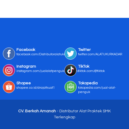
Facebook
Twitter
facebook.com/Distributoralatukur
twitter.com/ALATUKURKADAR
Instagram
TikTok
instagram.com/jualalatpengukurmurah/
tiktok.com/@tiktok
Shopee
Tokopedia
shopee.co.id/drajatkuat1
tokopedia.com/jual-alat-
penguk
CV. Berkah Amanah
- Distributor Alat Praktek SMK
Terlengkap