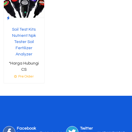
Soil Test Kits
Nutrient Npk
Tester Soil
Fertilizer
Analyzer
*Harga Hubungi
CS
Pre Order
Facebook
Twitter