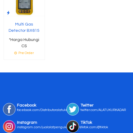
Multi Gas
Detector BX615
*Harga Hubungi
CS
Pre Order
Facebook
Twitter
facebook.com/Distributoralatukur
twitter.com/ALATUKURKADAR
Instagram
TikTok
instagram.com/jualalatpengukurmurah/
tiktok.com/@tiktok