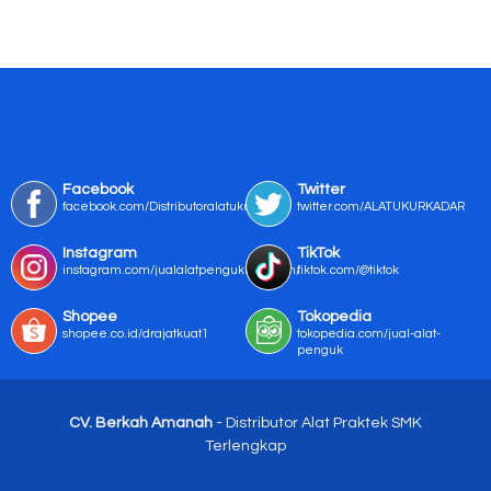
Facebook
Twitter
facebook.com/Distributoralatukur
twitter.com/ALATUKURKADAR
Instagram
TikTok
instagram.com/jualalatpengukurmurah/
tiktok.com/@tiktok
Shopee
Tokopedia
shopee.co.id/drajatkuat1
tokopedia.com/jual-alat-
penguk
CV. Berkah Amanah
- Distributor Alat Praktek SMK
Terlengkap