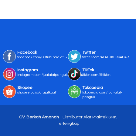
Facebook
Twitter
facebook.com/Distributoralatukur
twitter.com/ALATUKURKADAR
Instagram
TikTok
instagram.com/jualalatpengukurmurah/
tiktok.com/@tiktok
Shopee
Tokopedia
shopee.co.id/drajatkuat1
tokopedia.com/jual-alat-
penguk
CV. Berkah Amanah
- Distributor Alat Praktek SMK
Terlengkap