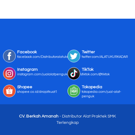
Facebook
Twitter
facebook.com/Distributoralatukur
twitter.com/ALATUKURKADAR
Instagram
TikTok
instagram.com/jualalatpengukurmurah/
tiktok.com/@tiktok
Shopee
Tokopedia
shopee.co.id/drajatkuat1
tokopedia.com/jual-alat-
penguk
CV. Berkah Amanah
- Distributor Alat Praktek SMK
Terlengkap